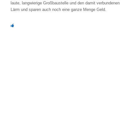
laute, langwierige Großbaustelle und den damit verbundenen
Lärm und sparen auch noch eine ganze Menge Geld.
Die alten Sanitärobjekte werden entfernt und durch neue
Markenprodukte ersetzt
Schäden an Wänden und Wanne werden sorgfältig repariert
Fliesen und Wanne oder Duschtasse werden in Ihrer
Wunschfarbe beschichtet
Der Boden wird geglättet und mit Natursteinkieseln oder