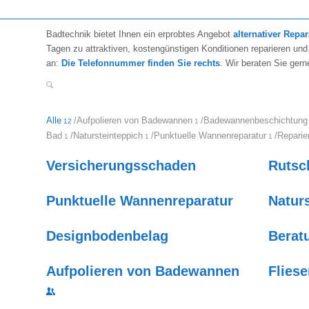
Badtechnik: Der Spezialist im Bad
Badtechnik bietet Ihnen ein erprobtes Angebot
alternativer Repa
Tagen zu attraktiven, kostengünstigen Konditionen reparieren und
an:
Die Telefonnummer finden Sie rechts
. Wir beraten Sie gern
Alle
/
Aufpolieren von Badewannen
/
Badewannenbeschichtung
12
1
Bad
/
Natursteinteppich
/
Punktuelle Wannenreparatur
/
Reparie
1
1
1
Versicherungsschaden
Ruts
Punktuelle Wannenreparatur
Natur
Designbodenbelag
Berat
Aufpolieren von Badewannen
Flies