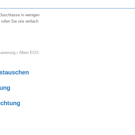
 Duschtasse in wenigen
 rufen Sie uns einfach
sanierung
/
Mein ECO-
1
ustauschen
rung
chtung