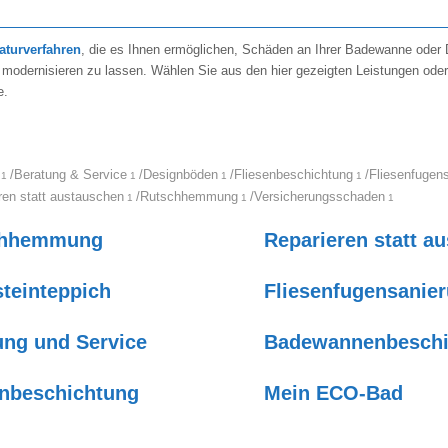
raturverfahren
, die es Ihnen ermöglichen, Schäden an Ihrer Badewanne oder
 modernisieren zu lassen. Wählen Sie aus den hier gezeigten Leistungen oder
e.
/
Beratung & Service
/
Designböden
/
Fliesenbeschichtung
/
Fliesenfugen
1
1
1
1
ren statt austauschen
/
Rutschhemmung
/
Versicherungsschaden
1
1
1
chhemmung
Reparieren statt a
steinteppich
Fliesenfugensanie
ung und Service
Badewannenbeschi
enbeschichtung
Mein ECO-Bad